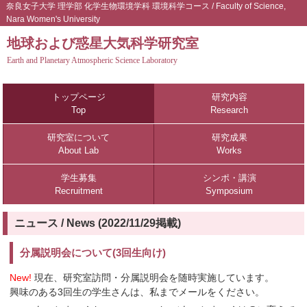
奈良女子大学
理学部
化学生物環境学科
環境科学コース
/
Faculty of Science
,
Nara Women's University
地球および惑星大気科学研究室
Earth and Planetary Atmospheric Science Laboratory
トップページ
研究内容
Top
Research
研究室について
研究成果
About Lab
Works
学生募集
シンポ・講演
Recruitment
Symposium
ニュース / News (2022/11/29掲載)
分属説明会について(3回生向け)
New!
現在、研究室訪問・分属説明会を随時実施しています。
興味のある3回生の学生さんは、私までメールをください。