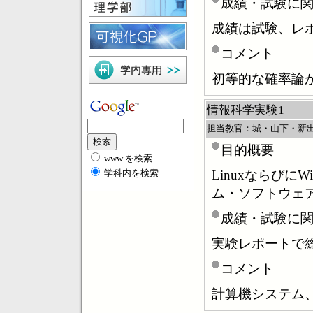
成績・試験に
成績は試験、レ
コメント
初等的な確率論
情報科学実験1
担当教官：城・山下・新
目的概要
www を検索
Linuxならびに
学科内を検索
ム・ソフトウェ
成績・試験に
実験レポートで
コメント
計算機システム