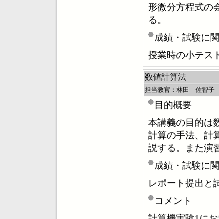
形微分方程式の
る。
成績・試験に
授業時の小テス
数値計算法
担当教官：林田 佐智子
目的概要
本講義の目的は
計算の手法、計
説する。また演
成績・試験に
レポート提出と
コメント
計算機実験1に