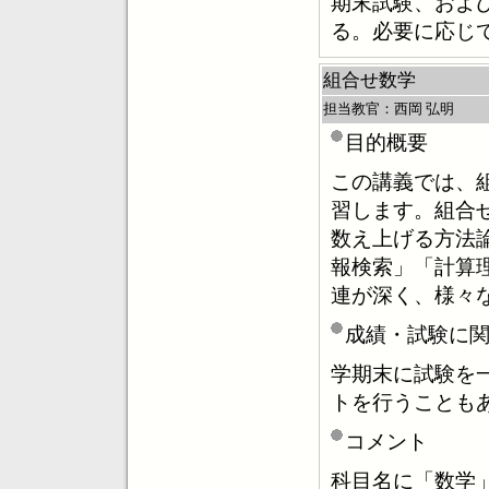
期末試験、およ
る。必要に応じ
組合せ数学
担当教官：西岡 弘明
目的概要
この講義では、
習します。組合
数え上げる方法
報検索」「計算
連が深く、様々
成績・試験に
学期末に試験を
トを行うことも
コメント
科目名に「数学