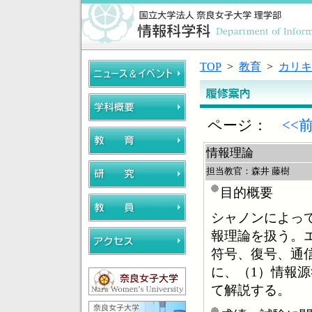
TOP
>
教育
>
カリキ
ページ：
<<
情報理論
担当教官：森井 藤樹
目的概要
シャノンによっ
報理論を扱う。
符号、復号、通
に、（1）情報
て解説する。