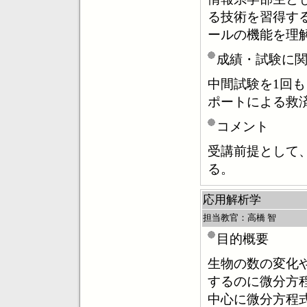
る技術を習得す
ールの機能を理
成績・試験に
中間試験を1回
ポートによる救
コメント
受講前提として
る。
応用解析学
担当教官：高橋 智
目的概要
生物の数の変化
するのに微分方
中心に微分方程