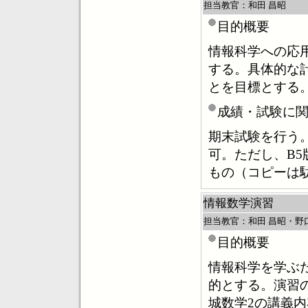
担当教官：和田 昌昭
目的概要
情報科学への応
する。具体的な
とを目標とする
成績・試験に
期末試験を行う
可。ただし、B
もの（コピーは
情報数学演習
担当教官：和田 昌昭・野
目的概要
情報科学を学ぶ
的とする。演習
城数学2の講義