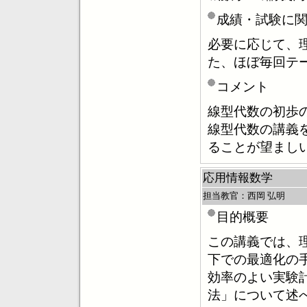
成績・試験に
必要に応じて、
た、ほぼ毎回テ
コメント
線型代数の初歩
線型代数の講義
ることが望まし
応用情報数学
担当教官：西岡 弘明
目的概要
この講義では、
下での最適化の
効率のよい実験
法」について述