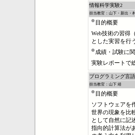
情報科学実験2
担当教官：山下・新出・
目的概要
Web技術の習得（
とした実習を行
成績・試験に
実験レポートで
プログラミング言語
担当教官：山下 靖
目的概要
ソフトウェアを
世界の現象を比
として自然に記
指向的計算法が