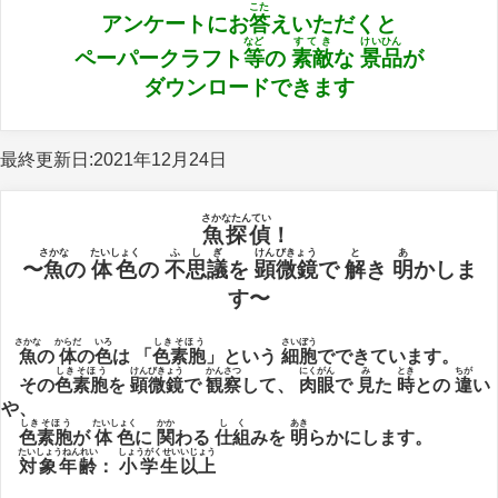
こた
アンケートにお
答
えいただくと
など
すてき
けいひん
ペーパークラフト
等
の
素敵
な
景品
が
ダウンロードできます
最終更新日:2021年12月24日
さかなたんてい
魚探偵
！
さかな
たいしょく
ふしぎ
けんびきょう
と
あ
〜
魚
の
体色
の
不思議
を
顕微鏡
で
解
き
明
かしま
す〜
さかな
からだ
いろ
しきそほう
さいぼう
魚
の
体
の
色
は 「
色素胞
」という
細胞
でできています。
しきそほう
けんびきょう
かんさつ
にくがん
み
とき
ちが
その
色素胞
を
顕微鏡
で
観察
して、
肉眼
で
見
た
時
との
違
い
や、
しきそほう
たいしょく
かか
しく
あき
色素胞
が
体色
に
関
わる
仕組
みを
明
らかにします。
たいしょうねんれい
しょうがくせい
いじょう
対象年齢
：
小学生
以上