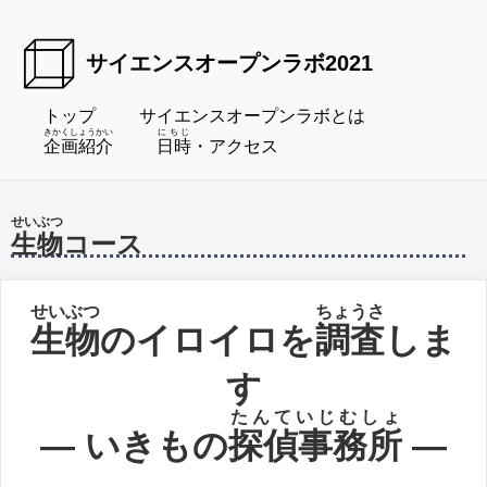
サイエンスオープンラボ2021
トップ
サイエンスオープンラボとは
きかくしょうかい
にちじ
企画紹介
日時
・アクセス
せいぶつ
生物
コース
せいぶつ
ちょうさ
生物
のイロイロを
調査
しま
す
たんていじむしょ
― いきもの
探偵事務所
―