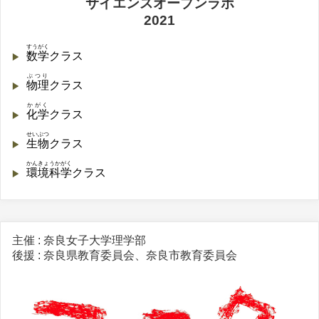
サイエンスオープンラボ
2021
すうがく
数学
クラス
ぶつり
物理
クラス
かがく
化学
クラス
せいぶつ
生物
クラス
かんきょうかがく
環境科学
クラス
主催 : 奈良女子大学理学部
後援 : 奈良県教育委員会、奈良市教育委員会