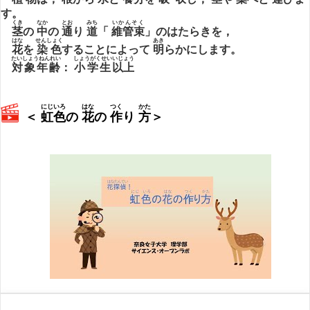
す。
くき
なか
とお
みち
いかんそく
茎
の
中
の
通
り
道
「
維管束
」のはたらきを，
はな
せんしょく
あき
花
を
染色
することによって
明
らかにします。
たいしょうねんれい
しょうがくせい
いじょう
対象年齢
：
小学生
以上
にじいろ
はな
つく
かた
＜
虹色
の
花
の
作
り
方
＞