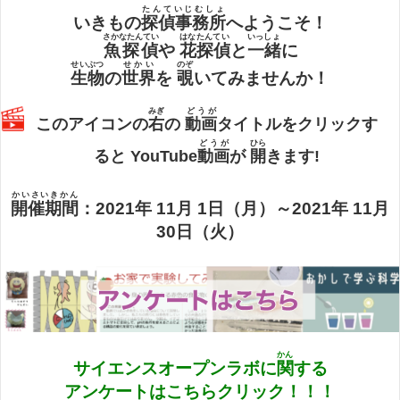
たんていじむしょ
いきもの
探偵事務所
へようこそ！
さかなたんてい
はなたんてい
いっしょ
魚探偵
や
花探偵
と
一緒
に
せいぶつ
せかい
のぞ
生物
の
世界
を
覗
いてみませんか！
みぎ
どうが
このアイコンの
右
の
動画
タイトルをクリックす
どうが
ひら
ると YouTube
動画
が
開
きます!
かいさいきかん
開催期間
：2021年 11月 1日（月）～2021年 11月
30日（火）
かん
サイエンスオープンラボに
関
する
アンケートはこちらクリック！！！